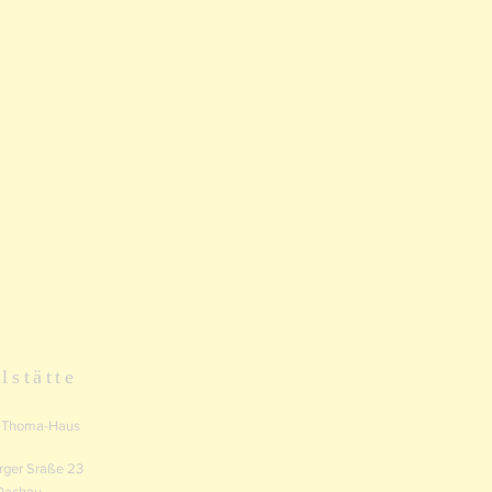
lstätte
-Thoma-Haus
rger Sraße 23
Dachau