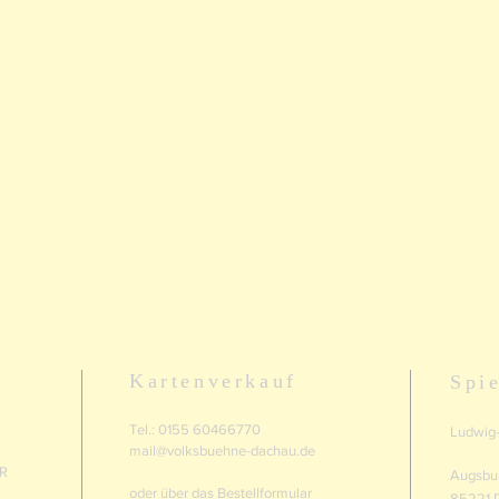
Kartenverkauf
Spie
Tel.: 0155 60466770
Ludwig
mail@volksbuehne-dachau.de
 R
Augsbu
oder über das
Bestellformular
85221 